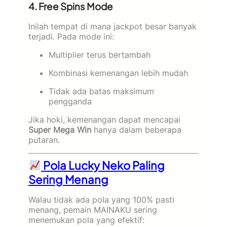
4. Free Spins Mode
Inilah tempat di mana jackpot besar banyak
terjadi. Pada mode ini:
Multiplier terus bertambah
Kombinasi kemenangan lebih mudah
Tidak ada batas maksimum
pengganda
Jika hoki, kemenangan dapat mencapai
Super Mega Win
hanya dalam beberapa
putaran.
Pola Lucky Neko Paling
Sering Menang
Walau tidak ada pola yang 100% pasti
menang, pemain MAINAKU sering
menemukan pola yang efektif: