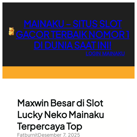
Lewati
ke
konten
MAINAKU – SITUS SLOT
GACOR TERBAIK NOMOR 1
DI DUNIA SAAT INI!
LOGIN MAINAKU
Maxwin Besar di Slot
Lucky Neko Mainaku
Terpercaya Top
Fatburnit
Desember 7, 2025