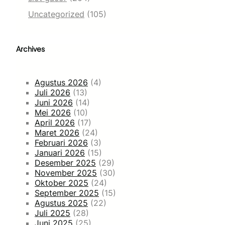
Uncategorized
(105)
Archives
Agustus 2026
(4)
Juli 2026
(13)
Juni 2026
(14)
Mei 2026
(10)
April 2026
(17)
Maret 2026
(24)
Februari 2026
(3)
Januari 2026
(15)
Desember 2025
(29)
November 2025
(30)
Oktober 2025
(24)
September 2025
(15)
Agustus 2025
(22)
Juli 2025
(28)
Juni 2025
(25)