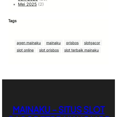
Mei 2025
(2)
Tags
agen mainaku
mainaku
qrisbos
slotgacor
slot online
slot qrisbos
slot terbaik mainaku
MAINAKU – SITUS SLOT