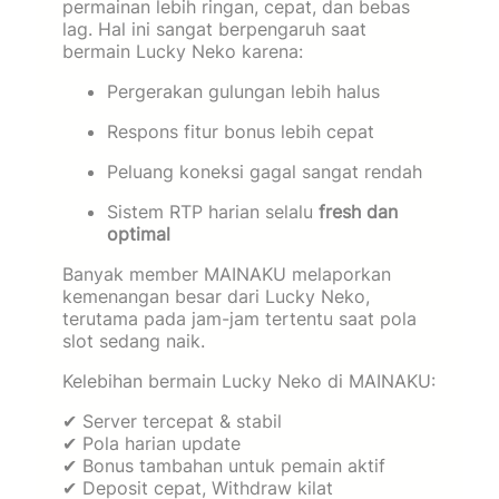
permainan lebih ringan, cepat, dan bebas
lag. Hal ini sangat berpengaruh saat
bermain Lucky Neko karena:
Pergerakan gulungan lebih halus
Respons fitur bonus lebih cepat
Peluang koneksi gagal sangat rendah
Sistem RTP harian selalu
fresh dan
optimal
Banyak member MAINAKU melaporkan
kemenangan besar dari Lucky Neko,
terutama pada jam-jam tertentu saat pola
slot sedang naik.
Kelebihan bermain Lucky Neko di MAINAKU:
✔ Server tercepat & stabil
✔ Pola harian update
✔ Bonus tambahan untuk pemain aktif
✔ Deposit cepat, Withdraw kilat