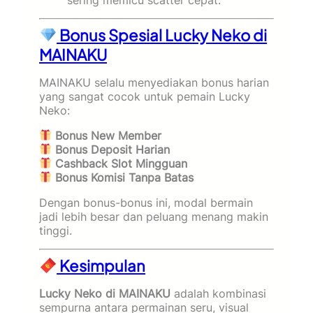
Bonus Spesial Lucky Neko di
MAINAKU
MAINAKU selalu menyediakan bonus harian
yang sangat cocok untuk pemain Lucky
Neko:
Bonus New Member
Bonus Deposit Harian
Cashback Slot Mingguan
Bonus Komisi Tanpa Batas
Dengan bonus-bonus ini, modal bermain
jadi lebih besar dan peluang menang makin
tinggi.
Kesimpulan
Lucky Neko di MAINAKU
adalah kombinasi
sempurna antara permainan seru, visual