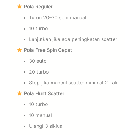
Pola Reguler
Turun 20–30 spin manual
10 turbo
Lanjutkan jika ada peningkatan scatter
Pola Free Spin Cepat
30 auto
20 turbo
Stop jika muncul scatter minimal 2 kali
Pola Hunt Scatter
10 turbo
10 manual
Ulangi 3 siklus