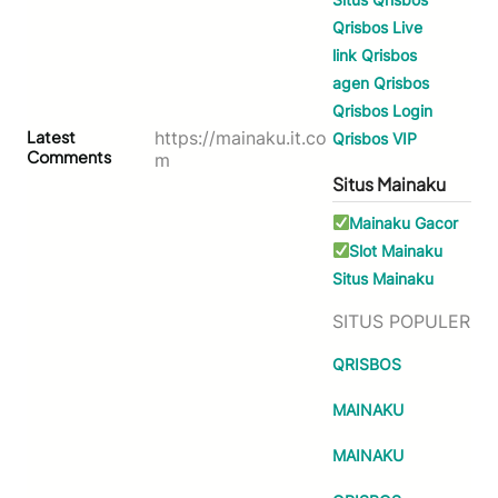
k
Qrisbos Live
u
link Qrisbos
agen Qrisbos
Qrisbos Login
Latest
https://mainaku.it.co
Qrisbos VIP
Comments
m
Situs Mainaku
Mainaku Gacor
Slot Mainaku
Situs Mainaku
SITUS POPULER
QRISBOS
MAINAKU
MAINAKU