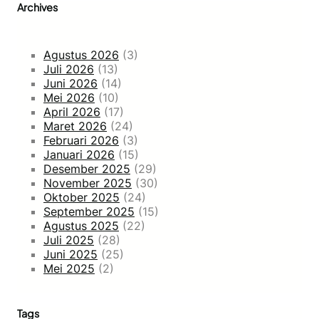
Archives
Agustus 2026
(3)
Juli 2026
(13)
Juni 2026
(14)
Mei 2026
(10)
April 2026
(17)
Maret 2026
(24)
Februari 2026
(3)
Januari 2026
(15)
Desember 2025
(29)
November 2025
(30)
Oktober 2025
(24)
September 2025
(15)
Agustus 2025
(22)
Juli 2025
(28)
Juni 2025
(25)
Mei 2025
(2)
Tags