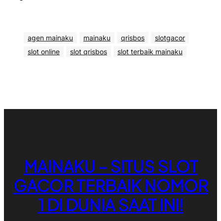
agen mainaku
mainaku
qrisbos
slotgacor
slot online
slot qrisbos
slot terbaik mainaku
MAINAKU – SITUS SLOT
GACOR TERBAIK NOMOR
1 DI DUNIA SAAT INI!