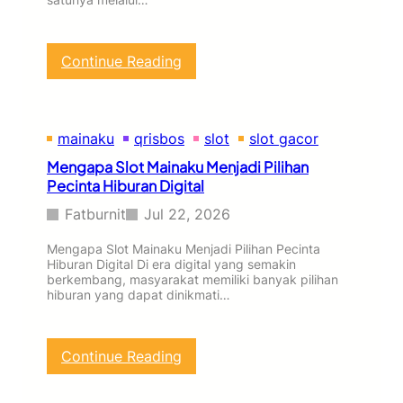
n
r
D
m
i
a
:
Continue Reading
g
t
R
i
a
a
t
y
g
a
a
a
l
mainaku
qrisbos
slot
slot gacor
n
m
M
g
Mengapa Slot Mainaku Menjadi Pilihan
T
a
P
Pecinta Hiburan Digital
e
s
o
m
a
Fatburnit
Jul 22, 2026
p
a
K
u
G
i
Mengapa Slot Mainaku Menjadi Pilihan Pecinta
l
a
n
Hiburan Digital Di era digital yang semakin
e
m
berkembang, masyarakat memiliki banyak pilihan
i
r
e
hiburan yang dapat dinikmati…
d
S
i
l
M
o
:
Continue Reading
a
t
M
i
y
e
n
a