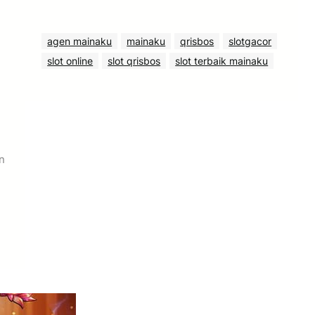
agen mainaku
mainaku
qrisbos
slotgacor
slot online
slot qrisbos
slot terbaik mainaku
n