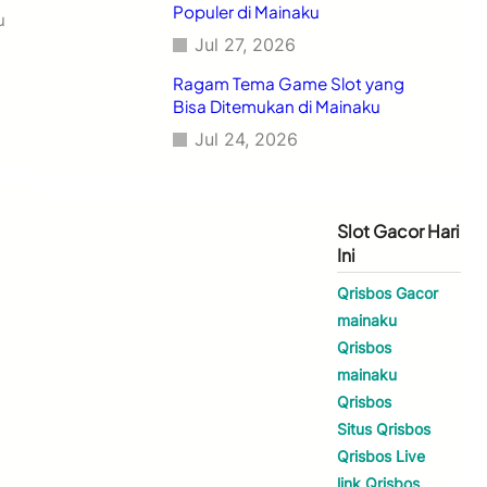
Populer di Mainaku
u
Jul 27, 2026
Ragam Tema Game Slot yang
Bisa Ditemukan di Mainaku
Jul 24, 2026
Slot Gacor Hari
Ini
Qrisbos Gacor
mainaku
Qrisbos
mainaku
Qrisbos
Situs Qrisbos
Qrisbos Live
link Qrisbos