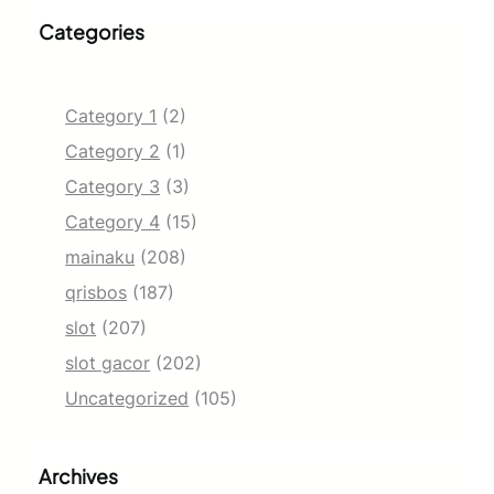
Categories
Category 1
(2)
Category 2
(1)
Category 3
(3)
Category 4
(15)
mainaku
(208)
qrisbos
(187)
slot
(207)
slot gacor
(202)
Uncategorized
(105)
Archives