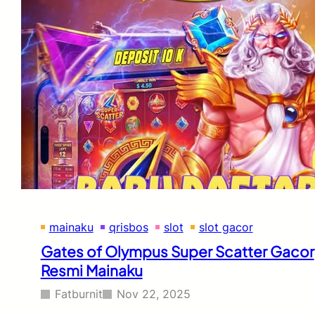
H
r
o
i
k
W
i
i
l
d
s
M
A
I
N
A
K
U
:
P
mainaku
qrisbos
slot
slot gacor
e
t
Gates of Olympus Super Scatter Gacor
u
Resmi Mainaku
a
l
Fatburnit
Nov 22, 2025
a
n