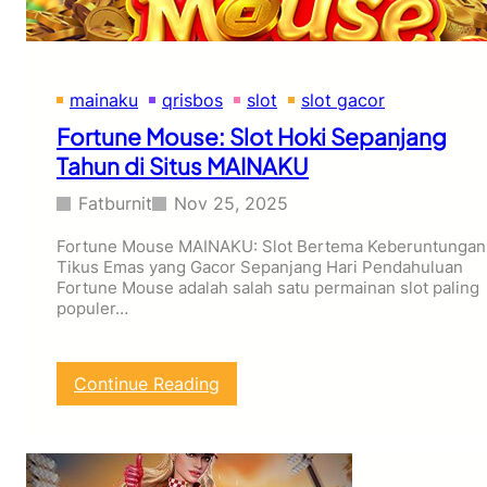
l
o
t
P
mainaku
qrisbos
slot
slot gacor
a
n
Fortune Mouse: Slot Hoki Sepanjang
d
Tahun di Situs MAINAKU
a
G
Fatburnit
Nov 25, 2025
a
c
Fortune Mouse MAINAKU: Slot Bertema Keberuntungan
o
Tikus Emas yang Gacor Sepanjang Hari Pendahuluan
r
Fortune Mouse adalah salah satu permainan slot paling
H
populer…
a
d
i
:
Continue Reading
a
F
h
o
B
r
e
t
s