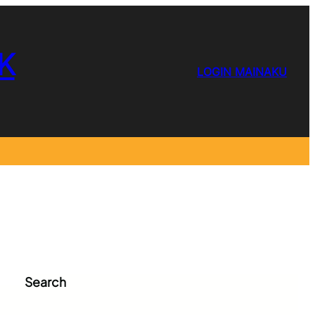
K
LOGIN MAINAKU
Search