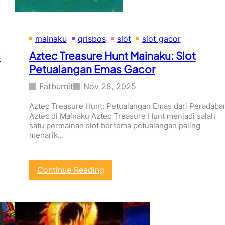
t
P
e
mainaku
qrisbos
slot
slot gacor
t
u
s
Aztec Treasure Hunt Mainaku: Slot
a
Petualangan Emas Gacor
l
a
Fatburnit
Nov 28, 2025
n
g
Aztec Treasure Hunt: Petualangan Emas dari Peradaba
a
Aztec di Mainaku Aztec Treasure Hunt menjadi salah
n
satu permainan slot bertema petualangan paling
L
menarik…
e
g
e
:
n
Continue Reading
A
d
z
a
t
r
e
i
c
s