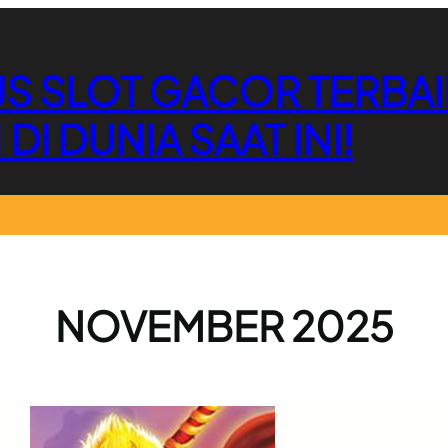
US SLOT GACOR TERBAI
DI DUNIA SAAT INI!
NOVEMBER 2025