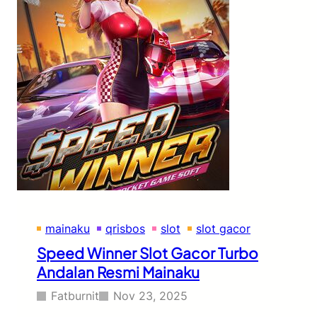
u
a
n
r
e
M
o
u
s
e
:
S
l
o
t
H
o
k
mainaku
qrisbos
slot
slot gacor
i
S
Speed Winner Slot Gacor Turbo
e
Andalan Resmi Mainaku
p
a
Fatburnit
Nov 23, 2025
n
j