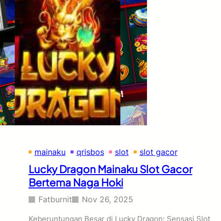
T
d
r
i
e
M
a
a
s
i
u
n
r
a
e
k
H
u
u
n
t
M
a
i
mainaku
qrisbos
slot
slot gacor
n
a
Lucky Dragon Mainaku Slot Gacor
k
Bertema Naga Hoki
u
:
Fatburnit
Nov 26, 2025
S
l
Keberuntungan Besar di Lucky Dragon: Sensasi Slot