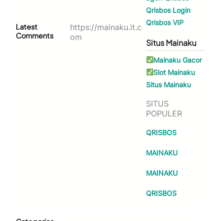
Qrisbos Login
Qrisbos VIP
Latest
https://mainaku.it.c
Comments
om
Situs Mainaku
Mainaku Gacor
Slot Mainaku
Situs Mainaku
SITUS
POPULER
QRISBOS
MAINAKU
MAINAKU
QRISBOS