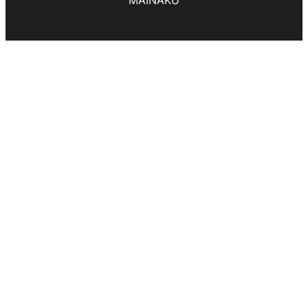
MAINAKU