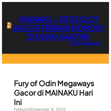
Lewati
ke
konten
MAINAKU – SITUS SLOT
GACOR TERBAIK NOMOR 1
DI DUNIA SAAT INI!
LOGIN MAINAKU
Fury of Odin Megaways
Gacor di MAINAKU Hari
Ini
Fatburnit
Desember 8, 2025