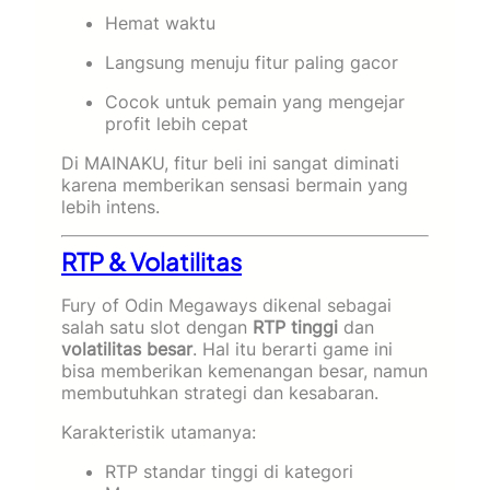
Hemat waktu
Langsung menuju fitur paling gacor
Cocok untuk pemain yang mengejar
profit lebih cepat
Di MAINAKU, fitur beli ini sangat diminati
karena memberikan sensasi bermain yang
lebih intens.
RTP & Volatilitas
Fury of Odin Megaways dikenal sebagai
salah satu slot dengan
RTP tinggi
dan
volatilitas besar
. Hal itu berarti game ini
bisa memberikan kemenangan besar, namun
membutuhkan strategi dan kesabaran.
Karakteristik utamanya:
RTP standar tinggi di kategori