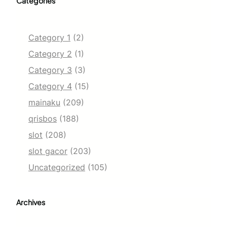
Categories
Category 1
(2)
Category 2
(1)
Category 3
(3)
Category 4
(15)
mainaku
(209)
qrisbos
(188)
slot
(208)
slot gacor
(203)
Uncategorized
(105)
Archives