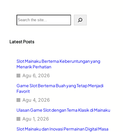
S
e
a
r
c
Latest Posts
h
Slot Mainaku Bertema Keberuntungan yang
Menarik Perhatian
Agu 6, 2026
Game Slot Bertema Buah yang Tetap Menjadi
Favorit
Agu 4, 2026
Ulasan Game Slot dengan Tema Klasik di Mainaku
Agu 1, 2026
Slot Mainaku dan Inovasi Permainan Digital Masa