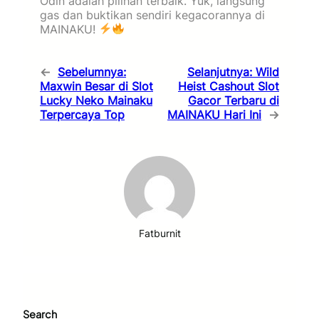
Odin adalah pilihan terbaik. Yuk, langsung
gas dan buktikan sendiri kegacorannya di
MAINAKU!
←
Sebelumnya:
Selanjutnya:
Wild
Maxwin Besar di Slot
Heist Cashout Slot
Lucky Neko Mainaku
Gacor Terbaru di
Terpercaya Top
MAINAKU Hari Ini
→
Fatburnit
Search