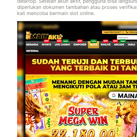
desktop. Setelah akun aktif, pengguna bisa langsun
diperlukan dokumen tambahan atau proses verifikas
kali mencoba bermain slot online.