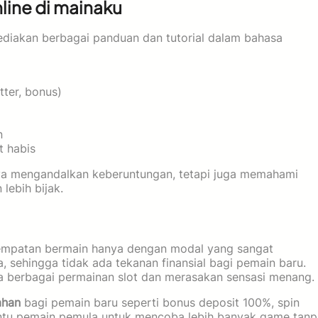
line di mainaku
iakan berbagai panduan dan tutorial dalam bahasa
tter, bonus)
n
t habis
nya mengandalkan keberuntungan, tetapi juga memahami
lebih bijak.
empatan bermain hanya dengan modal yang sangat
a, sehingga tidak ada tekanan finansial bagi pemain baru.
a berbagai permainan slot dan merasakan sensasi menang.
ahan
bagi pemain baru seperti bonus deposit 100%, spin
antu pemain pemula untuk mencoba lebih banyak game tanp