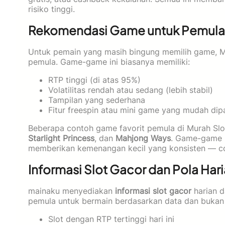
risiko tinggi.
Rekomendasi Game untuk Pemula
Untuk pemain yang masih bingung memilih game, M
pemula. Game-game ini biasanya memiliki:
RTP tinggi (di atas 95%)
Volatilitas rendah atau sedang (lebih stabil)
Tampilan yang sederhana
Fitur freespin atau mini game yang mudah di
Beberapa contoh game favorit pemula di Murah Slot
Starlight Princess
, dan
Mahjong Ways
. Game-game i
memberikan kemenangan kecil yang konsisten — c
Informasi Slot Gacor dan Pola Har
mainaku menyediakan
informasi slot gacor
harian d
pemula untuk bermain berdasarkan data dan bukan 
Slot dengan RTP tertinggi hari ini