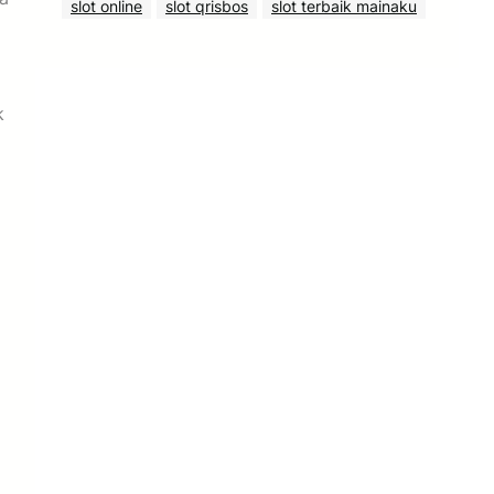
slot online
slot qrisbos
slot terbaik mainaku
k