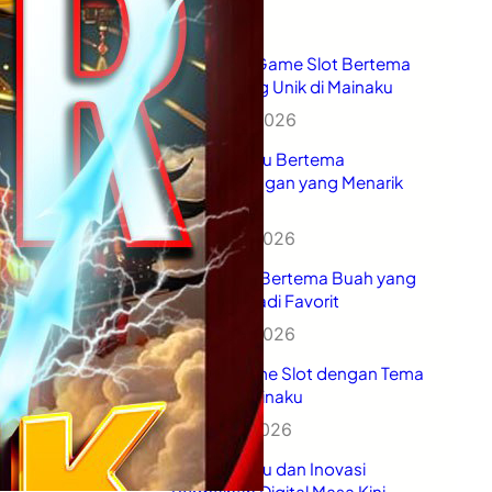
h
Beberapa Game Slot Bertema
Hewan yang Unik di Mainaku
Agu 8, 2026
Slot Mainaku Bertema
Keberuntungan yang Menarik
Perhatian
Agu 6, 2026
Game Slot Bertema Buah yang
Tetap Menjadi Favorit
Agu 4, 2026
Ulasan Game Slot dengan Tema
Klasik di Mainaku
Agu 1, 2026
Slot Mainaku dan Inovasi
Permainan Digital Masa Kini