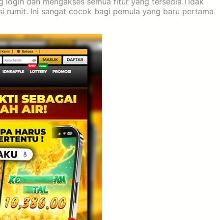
g login dan mengakses semua fitur yang tersedia.Tidak
i rumit. Ini sangat cocok bagi pemula yang baru pertama