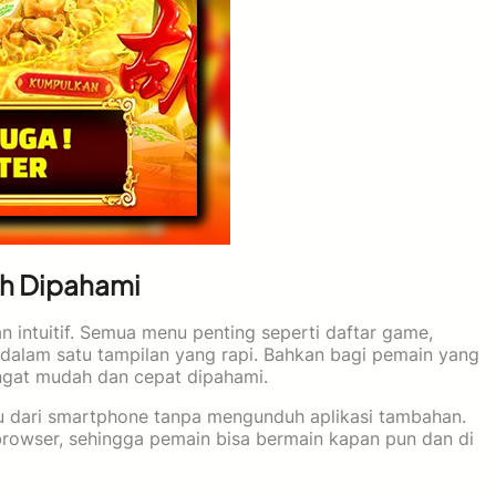
ah Dipahami
 intuitif. Semua menu penting seperti daftar game,
a dalam satu tampilan yang rapi. Bahkan bagi pemain yang
sangat mudah dan cepat dipahami.
u dari smartphone tanpa mengunduh aplikasi tambahan.
e browser, sehingga pemain bisa bermain kapan pun dan di