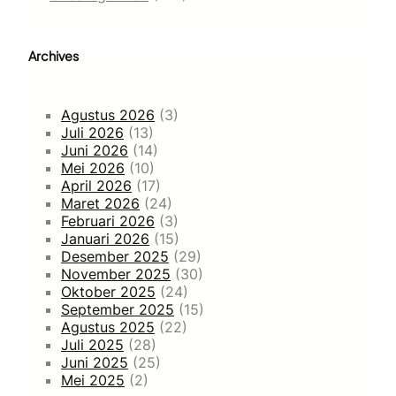
Archives
Agustus 2026
(3)
Juli 2026
(13)
Juni 2026
(14)
Mei 2026
(10)
April 2026
(17)
Maret 2026
(24)
Februari 2026
(3)
Januari 2026
(15)
Desember 2025
(29)
November 2025
(30)
Oktober 2025
(24)
September 2025
(15)
Agustus 2025
(22)
Juli 2025
(28)
Juni 2025
(25)
Mei 2025
(2)