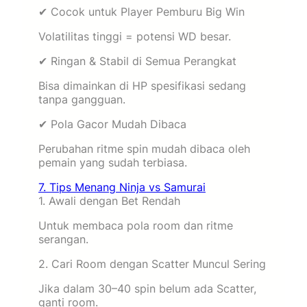
✔ Cocok untuk Player Pemburu Big Win
Volatilitas tinggi = potensi WD besar.
✔ Ringan & Stabil di Semua Perangkat
Bisa dimainkan di HP spesifikasi sedang
tanpa gangguan.
✔ Pola Gacor Mudah Dibaca
Perubahan ritme spin mudah dibaca oleh
pemain yang sudah terbiasa.
7. Tips Menang Ninja vs Samurai
1. Awali dengan Bet Rendah
Untuk membaca pola room dan ritme
serangan.
2. Cari Room dengan Scatter Muncul Sering
Jika dalam 30–40 spin belum ada Scatter,
ganti room.