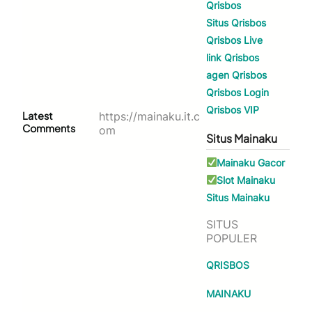
Qrisbos
Situs Qrisbos
Qrisbos Live
link Qrisbos
agen Qrisbos
Qrisbos Login
Qrisbos VIP
Latest
https://mainaku.it.c
Comments
om
Situs Mainaku
Mainaku Gacor
Slot Mainaku
Situs Mainaku
SITUS
POPULER
QRISBOS
MAINAKU