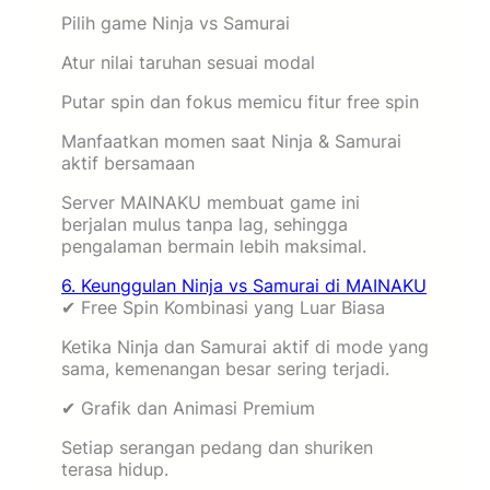
Pilih game Ninja vs Samurai
Atur nilai taruhan sesuai modal
Putar spin dan fokus memicu fitur free spin
Manfaatkan momen saat Ninja & Samurai
aktif bersamaan
Server MAINAKU membuat game ini
berjalan mulus tanpa lag, sehingga
pengalaman bermain lebih maksimal.
6. Keunggulan Ninja vs Samurai di MAINAKU
✔ Free Spin Kombinasi yang Luar Biasa
Ketika Ninja dan Samurai aktif di mode yang
sama, kemenangan besar sering terjadi.
✔ Grafik dan Animasi Premium
Setiap serangan pedang dan shuriken
terasa hidup.