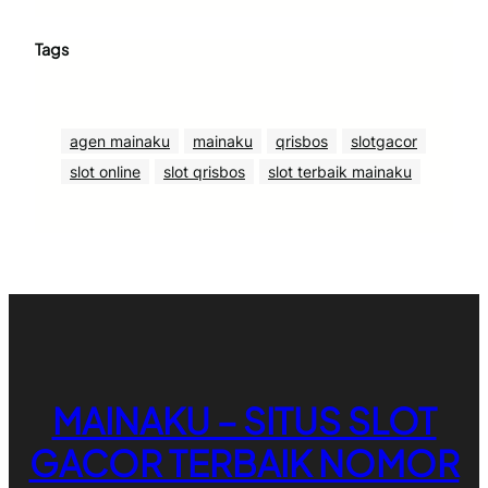
Tags
agen mainaku
mainaku
qrisbos
slotgacor
slot online
slot qrisbos
slot terbaik mainaku
MAINAKU – SITUS SLOT
GACOR TERBAIK NOMOR