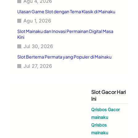
Agu 4, 2026
Ulasan Game Slot dengan Tema Klasik di Mainaku
Agu 1, 2026
Slot Mainaku dan Inovasi Permainan Digital Masa
Kini
Jul 30, 2026
Slot Bertema Permata yang Populer di Mainaku
Jul 27, 2026
Slot Gacor Hari
Ini
Qrisbos Gacor
mainaku
Qrisbos
mainaku