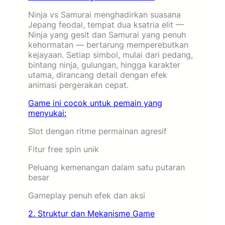
Ninja vs Samurai menghadirkan suasana
Jepang feodal, tempat dua ksatria elit —
Ninja yang gesit dan Samurai yang penuh
kehormatan — bertarung memperebutkan
kejayaan. Setiap simbol, mulai dari pedang,
bintang ninja, gulungan, hingga karakter
utama, dirancang detail dengan efek
animasi pergerakan cepat.
Game ini cocok untuk pemain yang
menyukai:
Slot dengan ritme permainan agresif
Fitur free spin unik
Peluang kemenangan dalam satu putaran
besar
Gameplay penuh efek dan aksi
2. Struktur dan Mekanisme Game