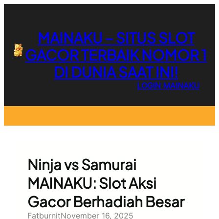
Lewati
ke
konten
MAINAKU – SITUS SLOT
GACOR TERBAIK NOMOR 1
DI DUNIA SAAT INI!
LOGIN MAINAKU
Ninja vs Samurai
MAINAKU: Slot Aksi
Gacor Berhadiah Besar
Fatburnit
November 16, 2025