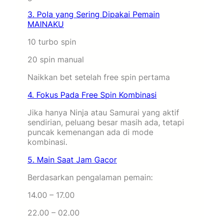
3. Pola yang Sering Dipakai Pemain
MAINAKU
10 turbo spin
20 spin manual
Naikkan bet setelah free spin pertama
4. Fokus Pada Free Spin Kombinasi
Jika hanya Ninja atau Samurai yang aktif
sendirian, peluang besar masih ada, tetapi
puncak kemenangan ada di mode
kombinasi.
5. Main Saat Jam Gacor
Berdasarkan pengalaman pemain:
14.00 – 17.00
22.00 – 02.00