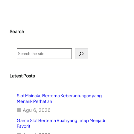
Search
S
e
a
r
c
Latest Posts
h
Slot Mainaku Bertema Keberuntungan yang
Menarik Perhatian
Agu 6, 2026
Game Slot Bertema Buah yang Tetap Menjadi
Favorit