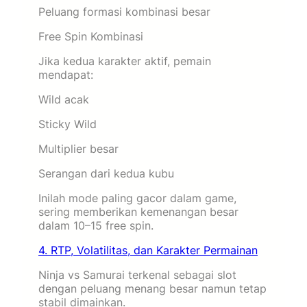
Peluang formasi kombinasi besar
Free Spin Kombinasi
Jika kedua karakter aktif, pemain
mendapat:
Wild acak
Sticky Wild
Multiplier besar
Serangan dari kedua kubu
Inilah mode paling gacor dalam game,
sering memberikan kemenangan besar
dalam 10–15 free spin.
4. RTP, Volatilitas, dan Karakter Permainan
Ninja vs Samurai terkenal sebagai slot
dengan peluang menang besar namun tetap
stabil dimainkan.