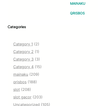
MAINAKU
QRISBOS
Categories
Category 1
(2)
Category 2
(1)
Category 3
(3)
Category 4
(15)
mainaku
(209)
qrisbos
(188)
slot
(208)
slot gacor
(203)
Uncategorized
(105)