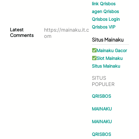
link Qrisbos
agen Qrisbos
Qrisbos Login
Qrisbos VIP
Latest
https://mainaku.it.c
Comments
om
Situs Mainaku
Mainaku Gacor
Slot Mainaku
Situs Mainaku
SITUS
POPULER
QRISBOS
MAINAKU
MAINAKU
QRISBOS