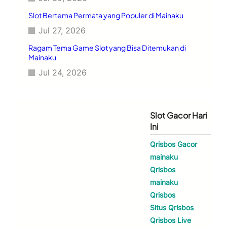
Slot Bertema Permata yang Populer di Mainaku
Jul 27, 2026
Ragam Tema Game Slot yang Bisa Ditemukan di
Mainaku
Jul 24, 2026
Slot Gacor Hari
Ini
Qrisbos Gacor
mainaku
Qrisbos
mainaku
Qrisbos
Situs Qrisbos
Qrisbos Live