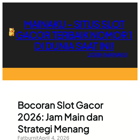
Lewati
ke
konten
MAINAKU – SITUS SLOT
GACOR TERBAIK NOMOR 1
DI DUNIA SAAT INI!
LOGIN MAINAKU
Bocoran Slot Gacor
2026: Jam Main dan
Strategi Menang
Fatburnit
April 4, 2026