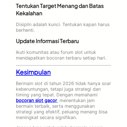
Tentukan Target Menang dan Batas
Kekalahan
Disiplin adalah kunci. Tentukan kapan harus
berhenti.
Update Informasi Terbaru
Ikuti komunitas atau forum slot untuk
mendapatkan bocoran terbaru setiap hari.
Kesimpulan
Bermain slot di tahun 2026 tidak hanya soal
keberuntungan, tetapi juga strategi dan
timing yang tepat. Dengan memahami
bocoran slot gacor
, menentukan jam
bermain terbaik, serta menggunakan
strategi yang efektif, peluang menang bisa
meningkat secara signifikan.