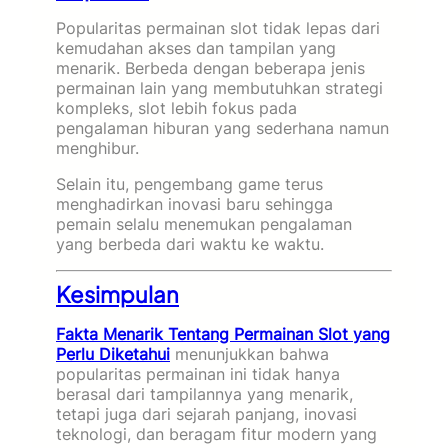
Popularitas permainan slot tidak lepas dari
kemudahan akses dan tampilan yang
menarik. Berbeda dengan beberapa jenis
permainan lain yang membutuhkan strategi
kompleks, slot lebih fokus pada
pengalaman hiburan yang sederhana namun
menghibur.
Selain itu, pengembang game terus
menghadirkan inovasi baru sehingga
pemain selalu menemukan pengalaman
yang berbeda dari waktu ke waktu.
Kesimpulan
Fakta Menarik Tentang Permainan Slot yang
Perlu Diketahui
menunjukkan bahwa
popularitas permainan ini tidak hanya
berasal dari tampilannya yang menarik,
tetapi juga dari sejarah panjang, inovasi
teknologi, dan beragam fitur modern yang