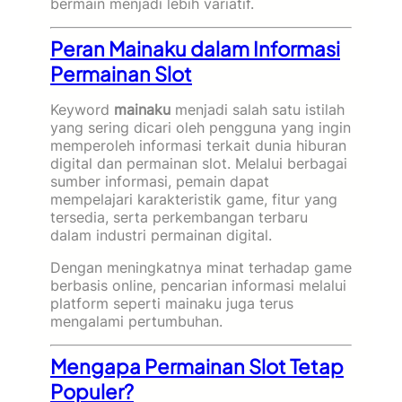
bermain menjadi lebih variatif.
Peran Mainaku dalam Informasi
Permainan Slot
Keyword
mainaku
menjadi salah satu istilah
yang sering dicari oleh pengguna yang ingin
memperoleh informasi terkait dunia hiburan
digital dan permainan slot. Melalui berbagai
sumber informasi, pemain dapat
mempelajari karakteristik game, fitur yang
tersedia, serta perkembangan terbaru
dalam industri permainan digital.
Dengan meningkatnya minat terhadap game
berbasis online, pencarian informasi melalui
platform seperti mainaku juga terus
mengalami pertumbuhan.
Mengapa Permainan Slot Tetap
Populer?