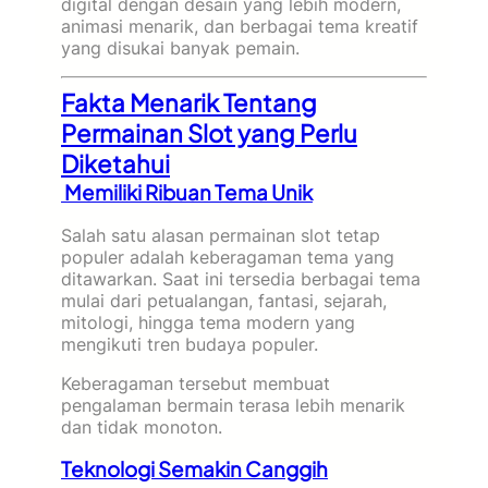
digital dengan desain yang lebih modern,
animasi menarik, dan berbagai tema kreatif
yang disukai banyak pemain.
Fakta Menarik Tentang
Permainan Slot yang Perlu
Diketahui
Memiliki Ribuan Tema Unik
Salah satu alasan permainan slot tetap
populer adalah keberagaman tema yang
ditawarkan. Saat ini tersedia berbagai tema
mulai dari petualangan, fantasi, sejarah,
mitologi, hingga tema modern yang
mengikuti tren budaya populer.
Keberagaman tersebut membuat
pengalaman bermain terasa lebih menarik
dan tidak monoton.
Teknologi Semakin Canggih