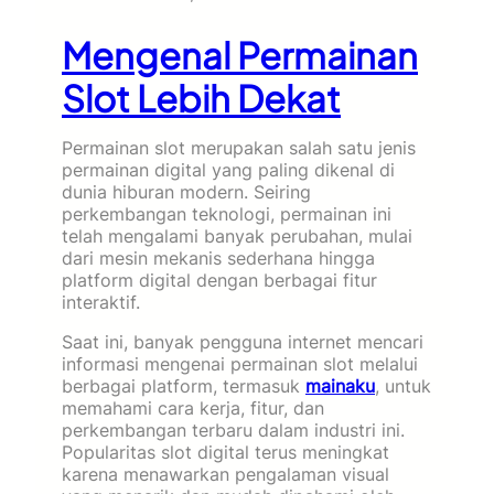
Mengenal Permainan
Slot Lebih Dekat
Permainan slot merupakan salah satu jenis
permainan digital yang paling dikenal di
dunia hiburan modern. Seiring
perkembangan teknologi, permainan ini
telah mengalami banyak perubahan, mulai
dari mesin mekanis sederhana hingga
platform digital dengan berbagai fitur
interaktif.
Saat ini, banyak pengguna internet mencari
informasi mengenai permainan slot melalui
berbagai platform, termasuk
mainaku
, untuk
memahami cara kerja, fitur, dan
perkembangan terbaru dalam industri ini.
Popularitas slot digital terus meningkat
karena menawarkan pengalaman visual