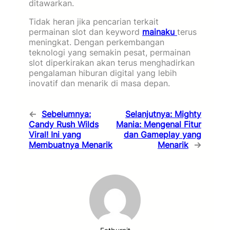
ditawarkan.
Tidak heran jika pencarian terkait
permainan slot dan keyword
mainaku
terus
meningkat. Dengan perkembangan
teknologi yang semakin pesat, permainan
slot diperkirakan akan terus menghadirkan
pengalaman hiburan digital yang lebih
inovatif dan menarik di masa depan.
←
Sebelumnya:
Selanjutnya:
Mighty
Candy Rush Wilds
Mania: Mengenal Fitur
Viral! Ini yang
dan Gameplay yang
Membuatnya Menarik
Menarik
→