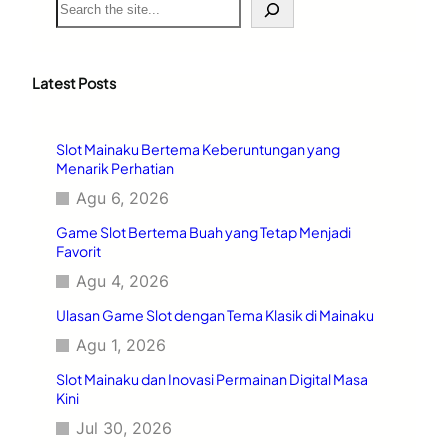
S
e
a
r
c
Latest Posts
h
Slot Mainaku Bertema Keberuntungan yang
Menarik Perhatian
Agu 6, 2026
Game Slot Bertema Buah yang Tetap Menjadi
Favorit
Agu 4, 2026
Ulasan Game Slot dengan Tema Klasik di Mainaku
Agu 1, 2026
Slot Mainaku dan Inovasi Permainan Digital Masa
Kini
Jul 30, 2026