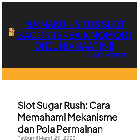
Lewati
ke
konten
MAINAKU – SITUS SLOT
GACOR TERBAIK NOMOR 1
DI DUNIA SAAT INI!
LOGIN MAINAKU
Slot Sugar Rush: Cara
Memahami Mekanisme
dan Pola Permainan
Fatburnit
Maret 25, 2026