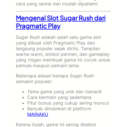
cara yang santai dan mudah dipahami.
Mengenal Slot Sugar Rush dari
Pragmatic Play
Sugar Rush adalah salah satu game slot
yang dibuat oleh Pragmatic Play dan
langsung populer sejak dirilis. Tampilan
warna-warni, simbol permen, dan gameplay
yang ringan membuat game ini cocok untuk
pemula maupun pemain lama.
Beberapa alasan kenapa Sugar Rush
semakin populer:
Tema game yang unik dan menarik
Cara bermain yang sederhana
Fitur bonus yang cukup sering muncul
Banyak dimainkan di platform
MAINAKU
Karena itulah, game ini sering disebut