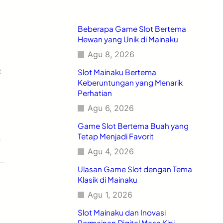
h
Beberapa Game Slot Bertema
Hewan yang Unik di Mainaku
Agu 8, 2026
t
Slot Mainaku Bertema
Keberuntungan yang Menarik
Perhatian
Agu 6, 2026
Game Slot Bertema Buah yang
Tetap Menjadi Favorit
n
Agu 4, 2026
Ulasan Game Slot dengan Tema
Klasik di Mainaku
Agu 1, 2026
Slot Mainaku dan Inovasi
Permainan Digital Masa Kini