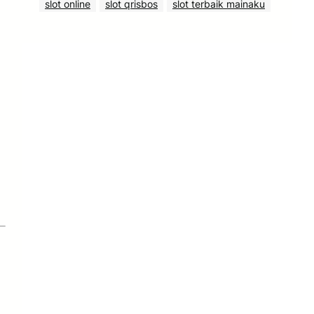
slot online
slot qrisbos
slot terbaik mainaku