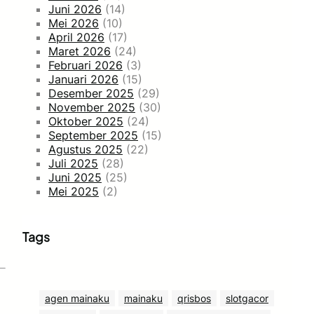
Juni 2026
(14)
Mei 2026
(10)
April 2026
(17)
Maret 2026
(24)
Februari 2026
(3)
Januari 2026
(15)
Desember 2025
(29)
November 2025
(30)
Oktober 2025
(24)
September 2025
(15)
Agustus 2025
(22)
Juli 2025
(28)
Juni 2025
(25)
Mei 2025
(2)
Tags
agen mainaku
mainaku
qrisbos
slotgacor