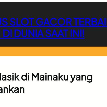
US SLOT GACOR TERBAI
DI DUNIA SAAT INI!
asik di Mainaku yang
ankan