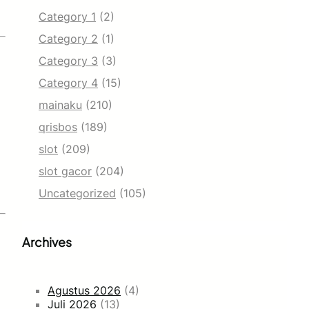
Category 1
(2)
Category 2
(1)
Category 3
(3)
Category 4
(15)
mainaku
(210)
qrisbos
(189)
slot
(209)
slot gacor
(204)
Uncategorized
(105)
Archives
Agustus 2026
(4)
Juli 2026
(13)