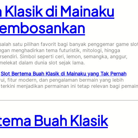
 Klasik di Mainaku
 Membosankan
salah satu pilihan favorit bagi banyak penggemar game slo
ngan menghadirkan tema futuristik, mitologi, hingga
ersendiri. Simbol seperti ceri, lemon, semangka, anggur,
melekat dalam dunia slot sejak lama.
i
Slot Bertema Buah Klasik di Mainaku yang Tak Pernah
ui, fitur modern, dan pengalaman bermain yang lebih
terkini menjadikan permainan ini tetap relevan bagi pemai
tema Buah Klasik