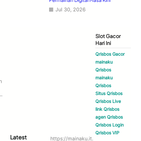
Jul 30, 2026
Slot Gacor
Hari Ini
Qrisbos Gacor
mainaku
Qrisbos
mainaku
n
Qrisbos
Situs Qrisbos
Qrisbos Live
link Qrisbos
agen Qrisbos
Qrisbos Login
Qrisbos VIP
Latest
https://mainaku.it.