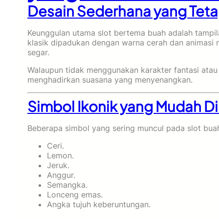
Desain Sederhana yang Teta
Keunggulan utama slot bertema buah adalah tampi
klasik dipadukan dengan warna cerah dan animasi
segar.
Walaupun tidak menggunakan karakter fantasi atau
menghadirkan suasana yang menyenangkan.
Simbol Ikonik yang Mudah Di
Beberapa simbol yang sering muncul pada slot buah 
Ceri.
Lemon.
Jeruk.
Anggur.
Semangka.
Lonceng emas.
Angka tujuh keberuntungan.