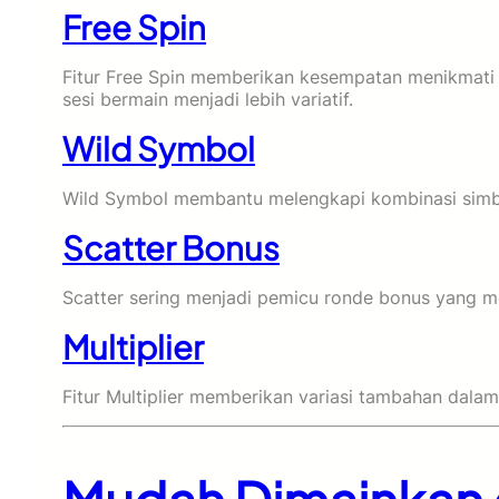
Free Spin
Fitur Free Spin memberikan kesempatan menikmati
sesi bermain menjadi lebih variatif.
Wild Symbol
Wild Symbol membantu melengkapi kombinasi simbo
Scatter Bonus
Scatter sering menjadi pemicu ronde bonus yang m
Multiplier
Fitur Multiplier memberikan variasi tambahan dalam