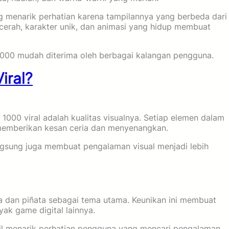
ng menarik perhatian karena tampilannya yang berbeda dari
cerah, karakter unik, dan animasi yang hidup membuat
 1000 mudah diterima oleh berbagai kalangan pengguna.
iral?
000 viral adalah kualitas visualnya. Setiap elemen dalam
emberikan kesan ceria dan menyenangkan.
gsung juga membuat pengalaman visual menjadi lebih
dan piñata sebagai tema utama. Keunikan ini membuat
ak game digital lainnya.
il menarik perhatian pengguna yang mencari pengalaman