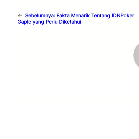
←
Sebelumnya:
Fakta Menarik Tentang IDNPoker
Gaple yang Perlu Diketahui