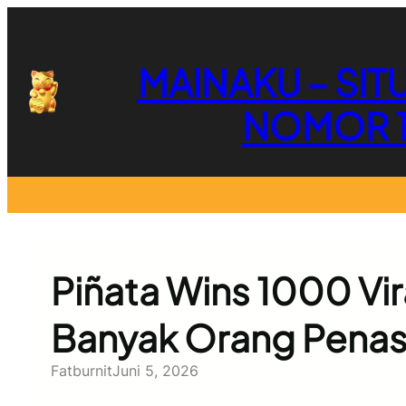
Lewati
ke
konten
MAINAKU – SIT
NOMOR 1 
Piñata Wins 1000 Vir
Banyak Orang Penas
Fatburnit
Juni 5, 2026