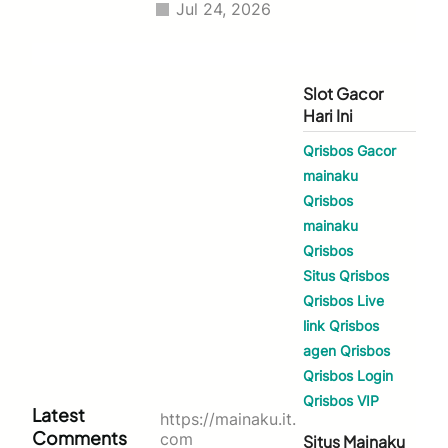
Jul 24, 2026
Slot Gacor
Hari Ini
Qrisbos Gacor
mainaku
Qrisbos
mainaku
Qrisbos
Situs Qrisbos
Qrisbos Live
link Qrisbos
agen Qrisbos
Qrisbos Login
Qrisbos VIP
Latest
https://mainaku.it.
Comments
com
Situs Mainaku