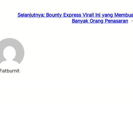
Selanjutnya:
Bounty Express Viral! Ini yang Membu
Banyak Orang Penasaran
Fatburnit