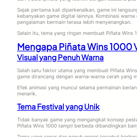
Sejak pertama kali diperkenalkan, game ini langsu
kebanyakan game digital lainnya. Kombinasi warna 
pengalaman bermain terasa lebih menyenangkan.
Selain itu, tema yang ringan membuat Piñata Wins
Mengapa Piñata Wins 1000 V
Visual yang Penuh Warna
Salah satu faktor utama yang membuat Piñata Wins 1
game dirancang dengan warna-warna cerah yang m
Efek animasi yang muncul selama permainan berlan
menarik.
Tema Festival yang Unik
Tidak banyak game yang mengangkat konsep pesta 
Piñata Wins 1000 tampil berbeda dibandingkan bany
Tema yang segar dan penuh energi tersebut berhas