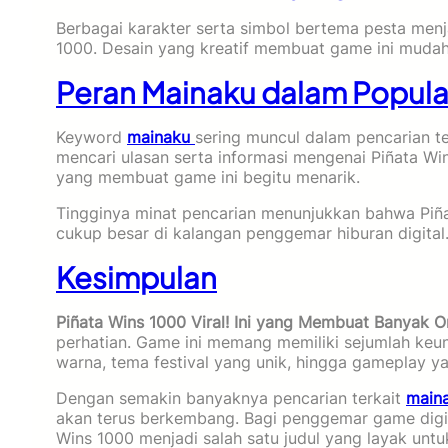
Berbagai karakter serta simbol bertema pesta menj
1000. Desain yang kreatif membuat game ini mudah 
Peran Mainaku dalam Popula
Keyword
mainaku
sering muncul dalam pencarian te
mencari ulasan serta informasi mengenai Piñata W
yang membuat game ini begitu menarik.
Tingginya minat pencarian menunjukkan bahwa Piña
cukup besar di kalangan penggemar hiburan digital
Kesimpulan
Piñata Wins 1000 Viral! Ini yang Membuat Banyak 
perhatian. Game ini memang memiliki sejumlah keu
warna, tema festival yang unik, hingga gameplay 
Dengan semakin banyaknya pencarian terkait
main
akan terus berkembang. Bagi penggemar game digit
Wins 1000 menjadi salah satu judul yang layak untuk