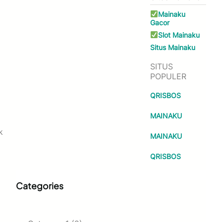
Mainaku
Gacor
Slot Mainaku
Situs Mainaku
SITUS
POPULER
QRISBOS
MAINAKU
k
MAINAKU
QRISBOS
Categories