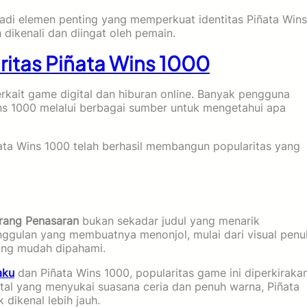
adi elemen penting yang memperkuat identitas Piñata Wins
dikenali dan diingat oleh pemain.
ritas Piñata Wins 1000
rkait game digital dan hiburan online. Banyak pengguna
ins 1000 melalui berbagai sumber untuk mengetahui apa
ta Wins 1000 telah berhasil membangun popularitas yang
.
Orang Penasaran
bukan sekadar judul yang menarik
nggulan yang membuatnya menonjol, mulai dari visual penu
yang mudah dipahami.
aku
dan Piñata Wins 1000, popularitas game ini diperkiraka
al yang menyukai suasana ceria dan penuh warna, Piñata
 dikenal lebih jauh.