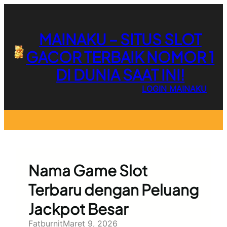
Lewati
ke
konten
MAINAKU – SITUS SLOT
GACOR TERBAIK NOMOR 1
DI DUNIA SAAT INI!
LOGIN MAINAKU
Nama Game Slot
Terbaru dengan Peluang
Jackpot Besar
Fatburnit
Maret 9, 2026