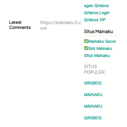
agen Qrisbos
Qrisbos Login
Qrisbos VIP
Latest
https://mainaku.it.c
Comments
om
Situs Mainaku
Mainaku Gacor
Slot Mainaku
Situs Mainaku
SITUS
POPULER
QRISBOS
MAINAKU
MAINAKU
QRISBOS