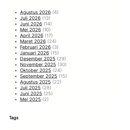
Agustus 2026
(4)
Juli 2026
(13)
Juni 2026
(14)
Mei 2026
(10)
April 2026
(17)
Maret 2026
(24)
Februari 2026
(3)
Januari 2026
(15)
Desember 2025
(29)
November 2025
(30)
Oktober 2025
(24)
September 2025
(15)
Agustus 2025
(22)
Juli 2025
(28)
Juni 2025
(25)
Mei 2025
(2)
Tags