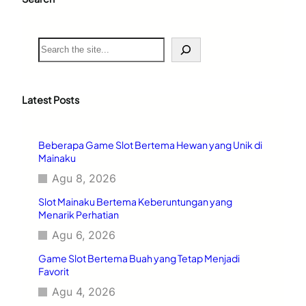
S
e
a
r
c
Latest Posts
h
Beberapa Game Slot Bertema Hewan yang Unik di
Mainaku
Agu 8, 2026
Slot Mainaku Bertema Keberuntungan yang
Menarik Perhatian
Agu 6, 2026
Game Slot Bertema Buah yang Tetap Menjadi
Favorit
Agu 4, 2026