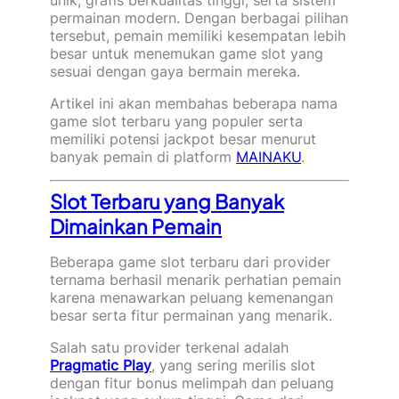
permainan modern. Dengan berbagai pilihan
tersebut, pemain memiliki kesempatan lebih
besar untuk menemukan game slot yang
sesuai dengan gaya bermain mereka.
Artikel ini akan membahas beberapa nama
game slot terbaru yang populer serta
memiliki potensi jackpot besar menurut
banyak pemain di platform
MAINAKU
.
Slot Terbaru yang Banyak
Dimainkan Pemain
Beberapa game slot terbaru dari provider
ternama berhasil menarik perhatian pemain
karena menawarkan peluang kemenangan
besar serta fitur permainan yang menarik.
Salah satu provider terkenal adalah
Pragmatic Play
, yang sering merilis slot
dengan fitur bonus melimpah dan peluang