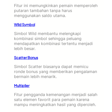
Fitur ini memungkinkan pemain memperoleh
putaran tambahan tanpa harus
menggunakan saldo utama.
Wild Symbol
Simbol Wild membantu melengkapi
kombinasi simbol sehingga peluang
mendapatkan kombinasi tertentu menjadi
lebih besar.
Scatter Bonus
Simbol Scatter biasanya dapat memicu
ronde bonus yang memberikan pengalaman
bermain lebih menarik.
Multiplier
Fitur pengganda kemenangan menjadi salah
satu elemen favorit para pemain karena
mampu meningkatkan hasil yang diperoleh.