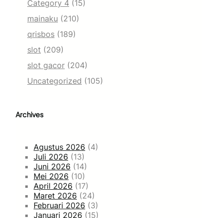
Category 4
(15)
mainaku
(210)
qrisbos
(189)
slot
(209)
slot gacor
(204)
Uncategorized
(105)
Archives
Agustus 2026
(4)
Juli 2026
(13)
Juni 2026
(14)
Mei 2026
(10)
April 2026
(17)
Maret 2026
(24)
Februari 2026
(3)
Januari 2026
(15)