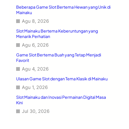
Beberapa Game Slot Bertema Hewan yang Unik di
Mainaku
Agu 8, 2026
Slot Mainaku Bertema Keberuntungan yang
Menarik Perhatian
Agu 6, 2026
Game Slot Bertema Buah yang Tetap Menjadi
Favorit
Agu 4, 2026
Ulasan Game Slot dengan Tema Klasik di Mainaku
Agu 1, 2026
Slot Mainaku dan Inovasi Permainan Digital Masa
Kini
Jul 30, 2026