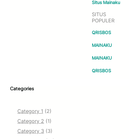
Situs Mainaku
SITUS
POPULER
QRISBOS
MAINAKU
MAINAKU
QRISBOS
Categories
Category 1
(2)
Category 2
(1)
Category 3
(3)