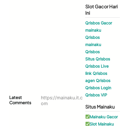
Slot Gacor Hari
Ini
Qrisbos Gacor
mainaku
Qrisbos
mainaku
Qrisbos
Situs Qrisbos
Qrisbos Live
link Qrisbos
agen Qrisbos
Qrisbos Login
Qrisbos VIP
Latest
https://mainaku.it.c
Comments
om
Situs Mainaku
Mainaku Gacor
Slot Mainaku